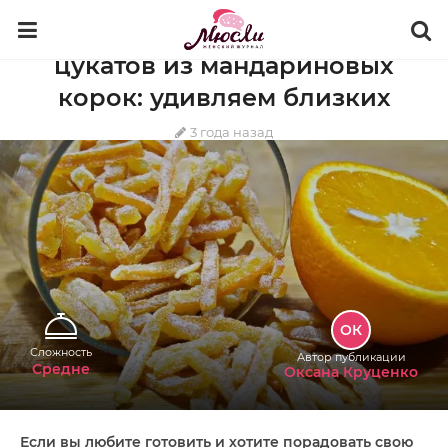
КУЛИНАРИЯ
ДЕСЕРТЫ
ИЗ ФРУКТОВ
Рецепты приготовления
цукатов из мандариновых
корок: удивляем близких
3 года назад
ОК
Сложность
Автор публикации
Средне
Оксана Круценко
Если вы любите готовить и хотите порадовать свою