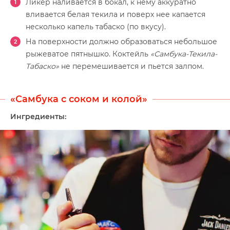
Ликер наливается в бокал, к нему аккуратно
вливается белая текила и поверх нее капается
несколько капель табаско (по вкусу).
На поверхности должно образоваться небольшое
рыжеватое пятнышко. Коктейль
«Самбука-Текила-
Табаско»
не перемешивается и пьется залпом.
«Самбука с соком и колой»
Ингредиенты: