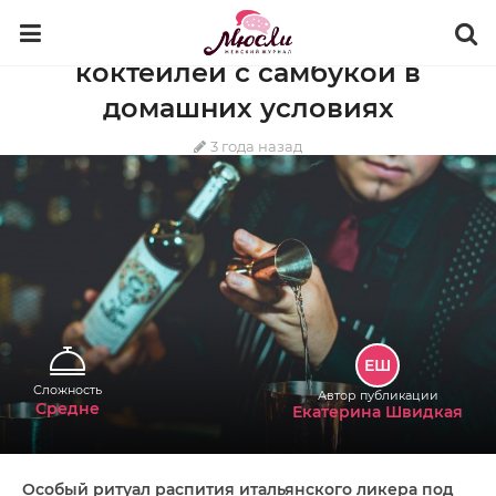
КУЛИНАРИЯ
НАПИТКИ
АЛКОГОЛЬ
Рецепты приготовления
коктейлей с самбукой в
домашних условиях
3 года назад
ЕШ
Сложность
Автор публикации
Средне
Екатерина Швидкая
Особый ритуал распития итальянского ликера под