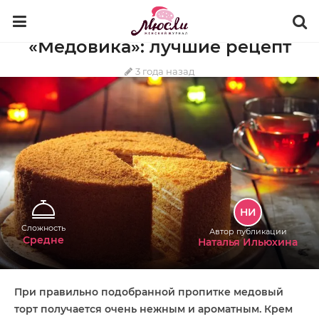
КУЛИНАРИЯ
ДЕСЕРТЫ
ЖЕЛЕ, МУССЫ, КРЕМ
Как сделать крем для
«Медовика»: лучшие рецепт
3 года назад
НИ
Сложность
Автор публикации
Средне
Наталья Ильюхина
При правильно подобранной пропитке медовый
торт получается очень нежным и ароматным. Крем